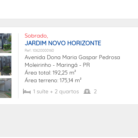
Sobrado,
JARDIM NOVO HORIZONTE
Ref.: 10620000160
Avenida Dona Maria Gaspar Pedrosa
Moleirinho -
Maringá - PR
Área total: 192,25 m²
Área terreno: 175,14 m²
1
suíte
+ 2
quartos
2