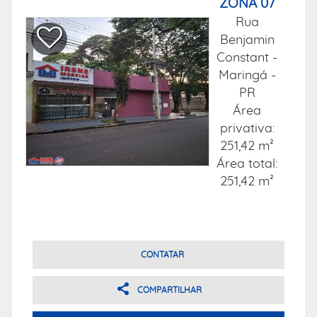
ZONA 07
Rua
Benjamin
Constant -
Maringá -
PR
Área
privativa:
251,42 m²
Área total:
251,42 m²
CONTATAR
COMPARTILHAR