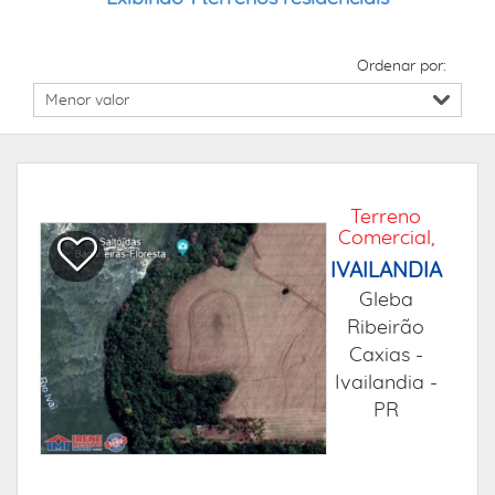
Ordenar por:
Terreno
Comercial,
IVAILANDIA
Gleba
Ribeirão
Caxias -
Ivailandia -
PR