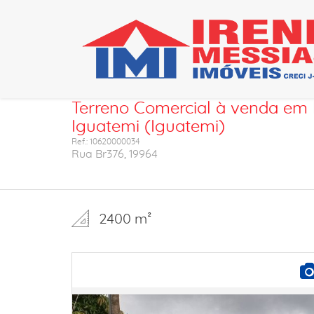
Ficha do imóvel
Terreno Comercial à venda em M
Iguatemi (Iguatemi)
Ref.: 10620000034
Rua Br376, 19964
2400 m²