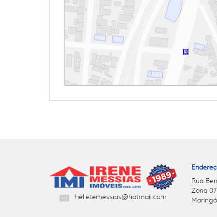
Endereç
Rua Ben
Zona 07
helietemessias@hotmail.com
Maringá