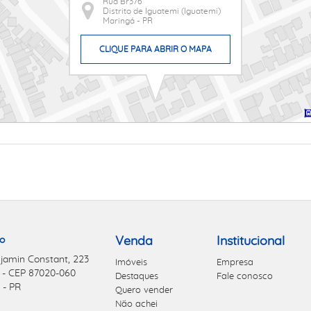
Rua Br376
Distrito de Iguatemi (Iguatemi)
Maringá - PR
CLIQUE PARA ABRIR O MAPA
o
Venda
Institucional
jamin Constant, 223
Imóveis
Empresa
 - CEP 87020-060
Destaques
Fale conosco
 - PR
Quero vender
Não achei