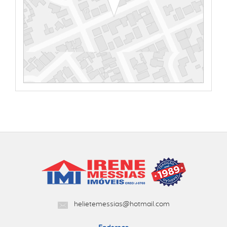
helietemessias@hotmail.com