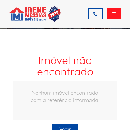
Ficha do imóvel
Imóvel não
encontrado
Nenhum imóvel encontrado
com a referência informada.
Voltar