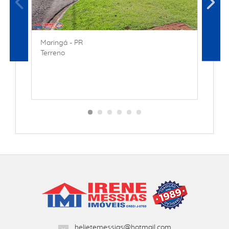
Maringá - PR
Terreno
M
A
helietemessias@hotmail.com