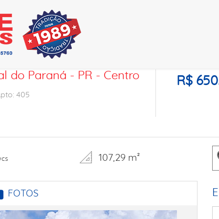
 do Paraná - PR - Centro
R$ 650
Apto: 405
107,29 m²
wcs
E
FOTOS