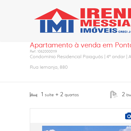
Ficha do imóvel
Apartamento à venda em Pontal
Ref.: 10620000119
Condomínio Residencial Paiaguás | 4º andar | 
Rua Iemanja, 880
1
+ 2
2
suíte
quartos
b