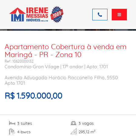
Ficha do imóvel
Apartamento Cobertura à venda em
Maringá - PR - Zona 10
Ref.: 10620000132
Condomínio Gran Vilage | 17º andar | Apto: 1701
Avenida Advogado Horácio Raccanello Filho, 5550
Apto 1701
R$ 1.590.000,00
suítes
vagas
3
3
bwcs
4
295,12 m²