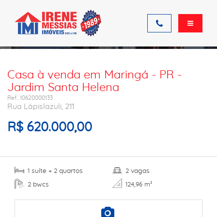
Ficha do imóvel
Casa à venda em Maringá - PR -
Jardim Santa Helena
Ref.: 10620000133
Rua Lápislazuli, 211
R$ 620.000,00
suíte
quartos
vagas
1
+ 2
2
bwcs
2
124,96 m²