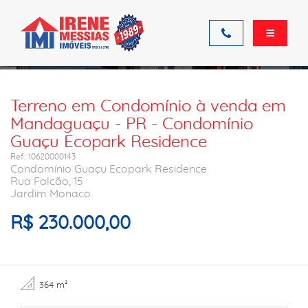
Ficha do imóvel
Terreno em Condomínio à venda em
Mandaguaçu - PR - Condomínio
Guaçu Ecopark Residence
Ref.: 10620000143
Condomínio Guaçu Ecopark Residence
Rua Falcão, 15
Jardim Monaco
R$ 230.000,00
364 m²