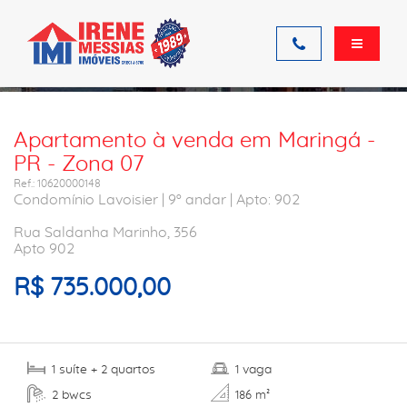
Ficha do imóvel
Apartamento à venda em Maringá -
PR - Zona 07
Ref.: 10620000148
Condomínio Lavoisier | 9º andar | Apto: 902
Rua Saldanha Marinho, 356
Apto 902
R$ 735.000,00
suíte
quartos
vaga
1
+ 2
1
bwcs
2
186 m²