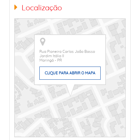
Localização
Rua Pioneiro Carlos João Basso
Jardim Itália II
Maringá - PR
CLIQUE PARA ABRIR O MAPA