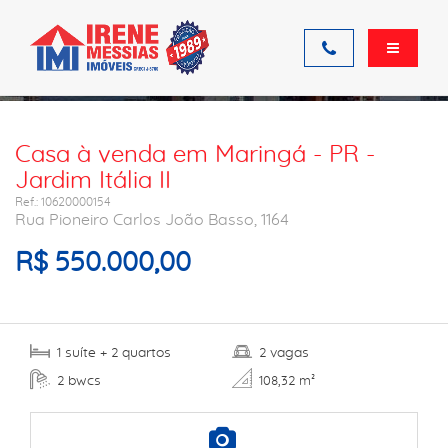
Ficha do imóvel
Casa à venda em Maringá - PR -
Jardim Itália II
Ref.: 10620000154
Rua Pioneiro Carlos João Basso, 1164
R$ 550.000,00
suíte
quartos
vagas
1
+ 2
2
bwcs
2
108,32 m²