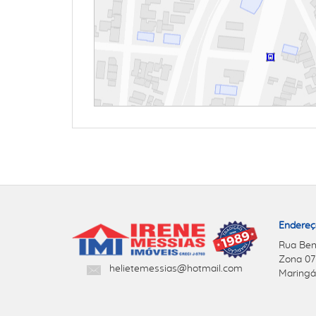
Endereç
Rua Ben
Zona 07
helietemessias@hotmail.com
Maringá