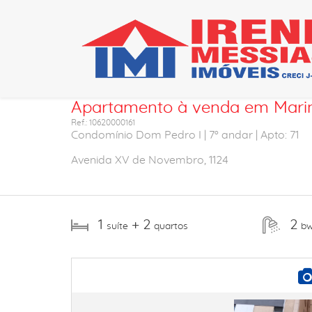
Ficha do imóvel
Apartamento à venda em Marin
Ref.: 10620000161
Condomínio Dom Pedro I | 7º andar | Apto: 71
Avenida XV de Novembro, 1124
1
+ 2
2
suíte
quartos
b