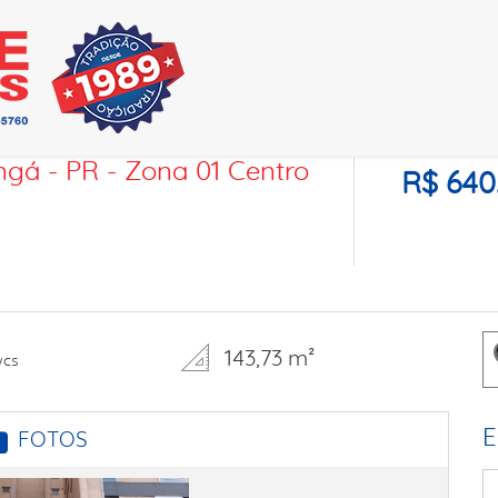
gá - PR - Zona 01 Centro
R$ 640
143,73 m²
wcs
E
FOTOS