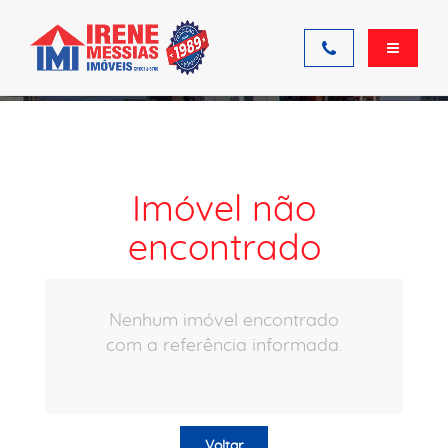
Ficha do imóvel
Imóvel não
encontrado
Nenhum imóvel encontrado
com a referência informada.
Voltar