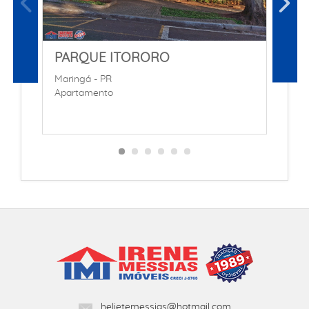
PARQUE ITORORO
L
Maringá - PR
M
Apartamento
A
helietemessias@hotmail.com